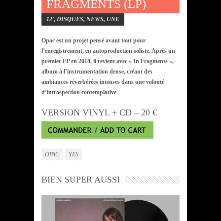
FRAGMENTS (LP)
12'
,
DISQUES
,
NEWS
,
UNE
Opac est un projet pensé avant tout pour
l’enregistrement, en autoproduction soliste. Après un
premier EP en 2018, il revient avec « In Fragments »,
album à l’instrumentation dense, créant des
ambiances réverbérées intenses dans une volonté
d’introspection contemplative
.
VERSION VINYL + CD – 20 €
OPAC
YES
BIEN SUPER AUSSI