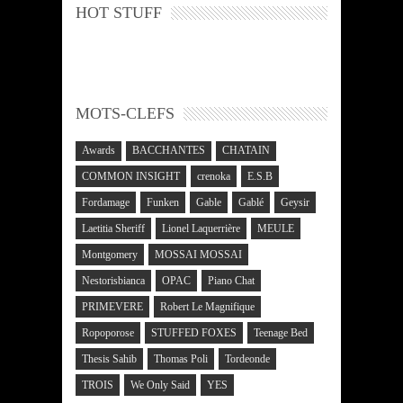
HOT STUFF
MOTS-CLEFS
Awards
BACCHANTES
CHATAIN
COMMON INSIGHT
crenoka
E.S.B
Fordamage
Funken
Gable
Gablé
Geysir
Laetitia Sheriff
Lionel Laquerrière
MEULE
Montgomery
MOSSAI MOSSAI
Nestorisbianca
OPAC
Piano Chat
PRIMEVERE
Robert Le Magnifique
Ropoporose
STUFFED FOXES
Teenage Bed
Thesis Sahib
Thomas Poli
Tordeonde
TROIS
We Only Said
YES