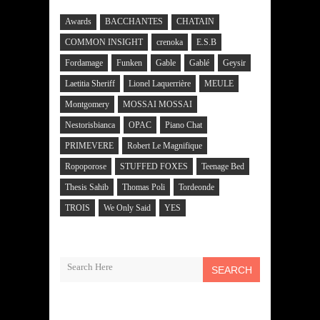
Awards
BACCHANTES
CHATAIN
COMMON INSIGHT
crenoka
E.S.B
Fordamage
Funken
Gable
Gablé
Geysir
Laetitia Sheriff
Lionel Laquerrière
MEULE
Montgomery
MOSSAI MOSSAI
Nestorisbianca
OPAC
Piano Chat
PRIMEVERE
Robert Le Magnifique
Ropoporose
STUFFED FOXES
Teenage Bed
Thesis Sahib
Thomas Poli
Tordeonde
TROIS
We Only Said
YES
SEARCH