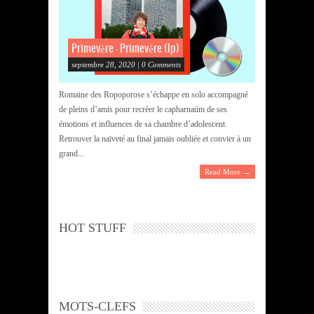
Primevère – Primevère (lp)
septembre 28, 2020 | 0 Comments
Romaine des Ropoporose s’échappe en solo accompagné
de pleins d’amis pour recréer le capharnaüm de ses
émotions et influences de sa chambre d’adolescent.
Retrouver la naïveté au final jamais oubliée et convier à un
grand...
Read More →
HOT STUFF
MOTS-CLEFS