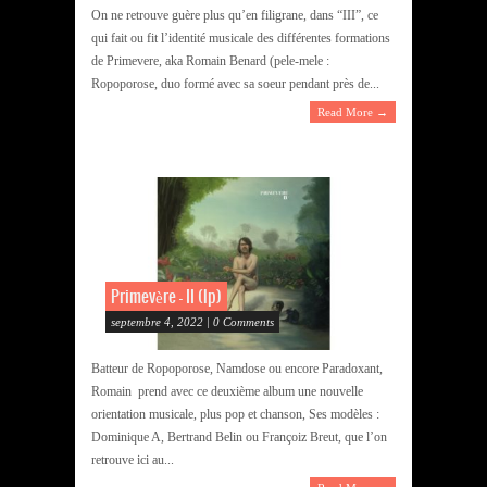
On ne retrouve guère plus qu’en filigrane, dans “III”, ce
qui fait ou fit l’identité musicale des différentes formations
de Primevere, aka Romain Benard (pele-mele :
Ropoporose, duo formé avec sa soeur pendant près de...
Read More →
Primevère – II (lp)
septembre 4, 2022 | 0 Comments
Batteur de Ropoporose, Namdose ou encore Paradoxant,
Romain prend avec ce deuxième album une nouvelle
orientation musicale, plus pop et chanson, Ses modèles :
Dominique A, Bertrand Belin ou Françoiz Breut, que l’on
retrouve ici au...