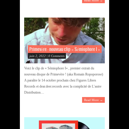
Read More →
Primevère – nouveau clip « Sémiophore I »
juin 2, 2022 | 0 Comments
Voici le clip de « Sémiophore I« , premier extrait du
nouveau disque de Primevère ! (aka Romain Ropoporose)
A paraître le 14 octobre prochain chez Figures Libres
Records et dear.deer.records avec la complicité de L’autre
Distribution....
Read More →