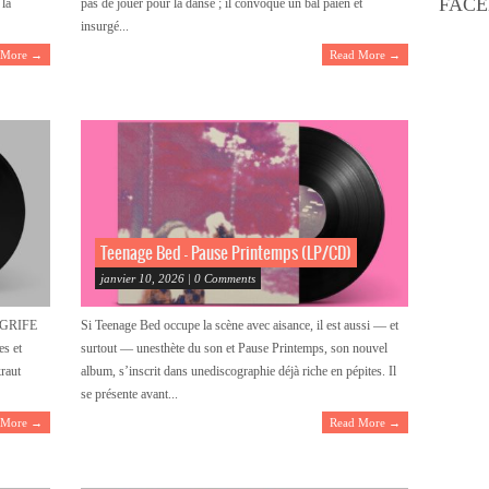
FAC
 la
pas de jouer pour la danse ; il convoque un bal païen et
insurgé...
 More →
Read More →
Teenage Bed – Pause Printemps (LP/CD)
janvier 10, 2026 | 0 Comments
k GRIFE
Si Teenage Bed occupe la scène avec aisance, il est aussi — et
es et
surtout — unesthète du son et Pause Printemps, son nouvel
kraut
album, s’inscrit dans unediscographie déjà riche en pépites. Il
se présente avant...
 More →
Read More →