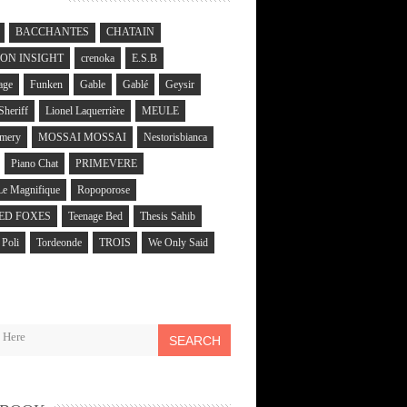
BACCHANTES
CHATAIN
N INSIGHT
crenoka
E.S.B
age
Funken
Gable
Gablé
Geysir
 Sheriff
Lionel Laquerrière
MEULE
mery
MOSSAI MOSSAI
Nestorisbianca
Piano Chat
PRIMEVERE
Le Magnifique
Ropoporose
ED FOXES
Teenage Bed
Thesis Sahib
Poli
Tordeonde
TROIS
We Only Said
SEARCH