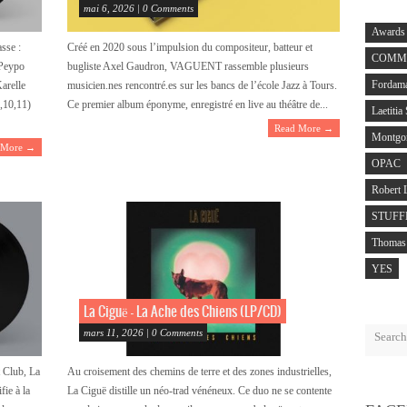
mai 6, 2026 | 0 Comments
Awards
sse :
Créé en 2020 sous l’impulsion du compositeur, batteur et
COMMO
 Peypo
bugliste Axel Gaudron, VAGUENT rassemble plusieurs
Fordam
arelle
musicien.nes rencontré.es sur les bancs de l’école Jazz à Tours.
,10,11)
Ce premier album éponyme, enregistré en live au théâtre de...
Laetitia
Read More →
Montgo
 More →
OPAC
Robert 
STUFF
Thomas 
YES
La Ciguë – La Ache des Chiens (LP/CD)
mars 11, 2026 | 0 Comments
 Club, La
Au croisement des chemins de terre et des zones industrielles,
ie à la
La Ciguë distille un néo-trad vénéneux. Ce duo ne se contente