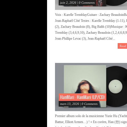
juin 2, 2026 | 0 Comments
Voix : Karelle TremblayGuitare : Zachary BeaudoinBa
Jean-Raphaël Côté Textes : Karelle Tremblay (1-11),
(2), Zachary Beaudoin (8), Big Balth (10)Musique : K
Tremblay (3,4,6,9,10), Zachary Beaudoin (1,2,4,6,8,9
Jean-Phillipe Levac (3), Jean-Raphaël Côté...
Read
HanMari – HanMari (LP/CD)
mars 13, 2026 | 0 Comments
Premier album solo de la musicienne Yurie Hu (Yacht
Battue, Elliott Armen…) ! « En coréen, Han (한) signif