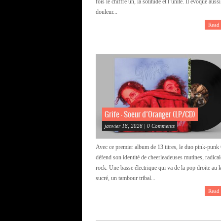
fois le chiffre un, la solitude et l’unité. Il évoque aussi
douleur...
Read
Grife – Soeur d’Oranger (LP/CD)
janvier 18, 2026 | 0 Comments
Avec ce premier album de 13 titres, le duo pink-pun
défend son identité de cheerleadeuses mutines, radical
rock. Une basse électrique qui va de la pop droite au 
sucré, un tambour tribal...
Read