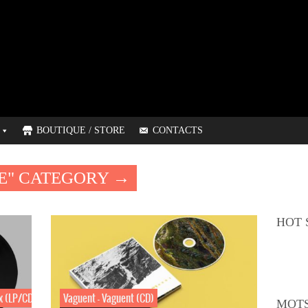
BOUTIQUE / STORE
CONTACTS
E" CATEGORY →
HOT 
x (LP/CD)
Vaguent – Vaguent (CD)
MOTS