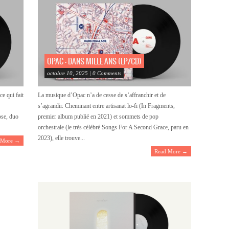
OPAC – DANS MILLE ANS (LP/CD)
octobre 10, 2025 | 0 Comments
ce qui fait
La musique d’Opac n’a de cesse de s’affranchir et de
s’agrandir. Cheminant entre artisanat lo-fi (In Fragments,
ose, duo
premier album publié en 2021) et sommets de pop
orchestrale (le très célébré Songs For A Second Grace, paru en
2023), elle trouve...
 More →
Read More →