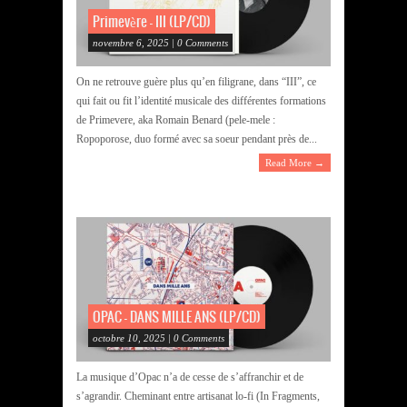
Primevère – III (LP/CD)
novembre 6, 2025 | 0 Comments
On ne retrouve guère plus qu’en filigrane, dans “III”, ce
qui fait ou fit l’identité musicale des différentes formations
de Primevere, aka Romain Benard (pele-mele :
Ropoporose, duo formé avec sa soeur pendant près de...
Read More →
OPAC – DANS MILLE ANS (LP/CD)
octobre 10, 2025 | 0 Comments
La musique d’Opac n’a de cesse de s’affranchir et de
s’agrandir. Cheminant entre artisanat lo-fi (In Fragments,