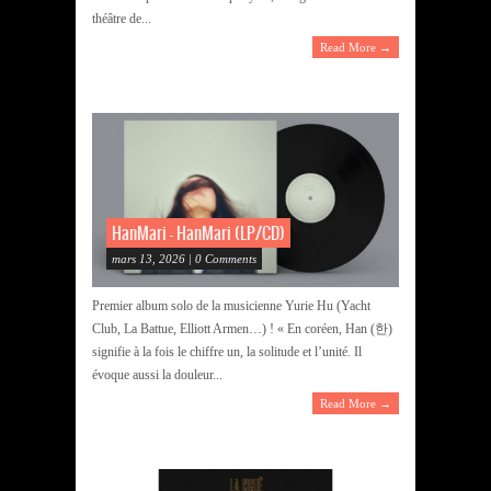
théâtre de...
Read More →
HanMari – HanMari (LP/CD)
mars 13, 2026 | 0 Comments
Premier album solo de la musicienne Yurie Hu (Yacht
Club, La Battue, Elliott Armen…) ! « En coréen, Han (한)
signifie à la fois le chiffre un, la solitude et l’unité. Il
évoque aussi la douleur...
Read More →