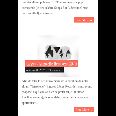
premier album publié en 2021) et sommets de pop
orchestrale (le très célébré Songs For A Second Grace,
paru en 2023), elle trouve...
Read More →
Geysir – Tanzwelle Remixes (CD-R)
octobre 8, 2025 | 0 Comments
Afin de fêter le 1er anniversaire de la parution de notre
album “Tanzwelle” (Figures Libres Records), nous avons
proposé, à qui voulait bien se prêter au jeu (Human
Intelligence only), de remodeler, détourner, s’accaparer,
apprivoiser,...
Read More →