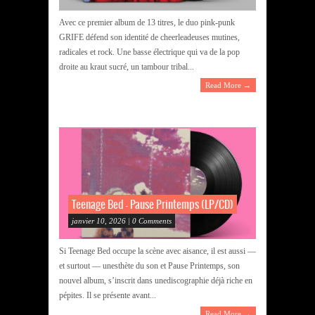
Avec ce premier album de 13 titres, le duo pink-punk
GRIFE défend son identité de cheerleadeuses mutines,
radicales et rock. Une basse électrique qui va de la pop
droite au kraut sucré, un tambour tribal...
Read More →
Teenage Bed – Pause Printemps (LP/CD)
janvier 10, 2026 | 0 Comments
Si Teenage Bed occupe la scène avec aisance, il est aussi —
et surtout — unesthète du son et Pause Printemps, son
nouvel album, s’inscrit dans unediscographie déjà riche en
pépites. Il se présente avant...
Read More →