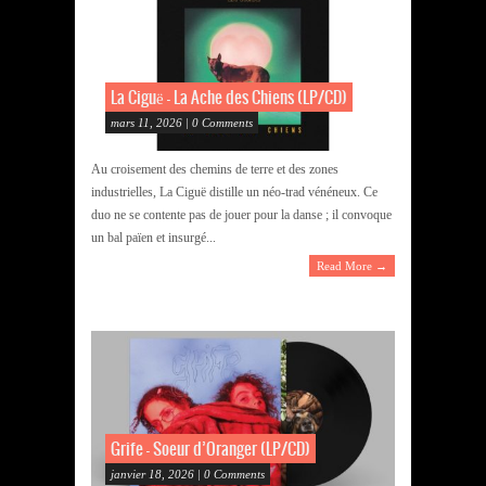
La Ciguë – La Ache des Chiens (LP/CD)
mars 11, 2026 | 0 Comments
Au croisement des chemins de terre et des zones
industrielles, La Ciguë distille un néo-trad vénéneux. Ce
duo ne se contente pas de jouer pour la danse ; il convoque
un bal païen et insurgé...
Read More →
Grife – Soeur d’Oranger (LP/CD)
janvier 18, 2026 | 0 Comments