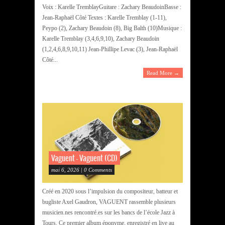
Voix : Karelle TremblayGuitare : Zachary BeaudoinBasse :
Jean-Raphaël Côté Textes : Karelle Tremblay (1-11),
Peypo (2), Zachary Beaudoin (8), Big Balth (10)Musique :
Karelle Tremblay (3,4,6,9,10), Zachary Beaudoin
(1,2,4,6,8,9,10,11) Jean-Phillipe Levac (3), Jean-Raphaël
Côté...
Read More →
Vaguent – Vaguent (CD)
mai 6, 2026 | 0 Comments
Créé en 2020 sous l’impulsion du compositeur, batteur et
bugliste Axel Gaudron, VAGUENT rassemble plusieurs
musicien.nes rencontré.es sur les bancs de l’école Jazz à
Tours. Ce premier album éponyme, enregistré en live au