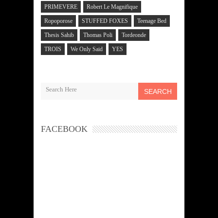
PRIMEVERE
Robert Le Magnifique
Ropoporose
STUFFED FOXES
Teenage Bed
Thesis Sahib
Thomas Poli
Tordeonde
TROIS
We Only Said
YES
SEARCH
FACEBOOK