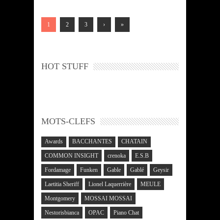
1
2
3
›
»
HOT STUFF
MOTS-CLEFS
Awards
BACCHANTES
CHATAIN
COMMON INSIGHT
crenoka
E.S.B
Fordamage
Funken
Gable
Gablé
Geysir
Laetitia Sheriff
Lionel Laquerrière
MEULE
Montgomery
MOSSAI MOSSAI
Nestorisbianca
OPAC
Piano Chat