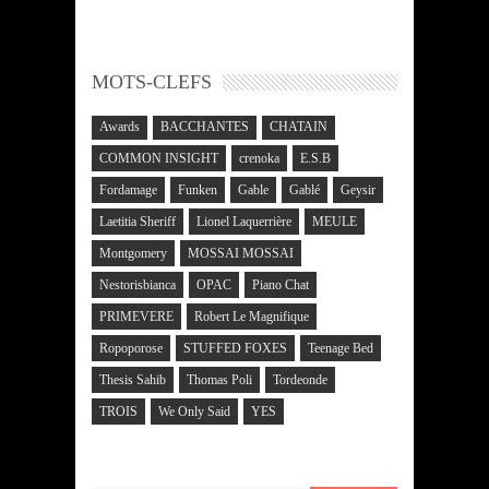
MOTS-CLEFS
Awards
BACCHANTES
CHATAIN
COMMON INSIGHT
crenoka
E.S.B
Fordamage
Funken
Gable
Gablé
Geysir
Laetitia Sheriff
Lionel Laquerrière
MEULE
Montgomery
MOSSAI MOSSAI
Nestorisbianca
OPAC
Piano Chat
PRIMEVERE
Robert Le Magnifique
Ropoporose
STUFFED FOXES
Teenage Bed
Thesis Sahib
Thomas Poli
Tordeonde
TROIS
We Only Said
YES