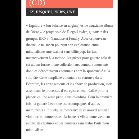
(CD)
12'
,
DISQUES
,
NEWS
,
UNE
« Équilibre » (ou balance en anglais) est le deuxième album
de Dièze – le projet solo de Diego Leyder, guitariste des
groupes BRNS, Namdose et Fondry. Avec ce nouveau
disque, le musicien poursuit son exploration entre
minimalisme américain et sensibilité pop. Écrites
instinctivement à la maison, les pièces pour guitare solo de
cet album forment une collection aux contours mouvants,
dont les dénominateurs communs sont la spontanéité et la
sobriété. Cette simplicité volontaire se retrouve dans
l’écriture, les arrangements et les choix de production, mais
aussi dans le processus d’enregistrement, réalisé pour la
plupart en une seule prise, sans overdubs. Pour la première
fois, la guitare électrique est accompagnée d’autres
instruments sur quelques morceaux de ce nouvel album :
violoncelle, contrebasse, clarinette et vibraphone viennent
ajouter des textures et des couleurs sans trahir l’intention
minimaliste.