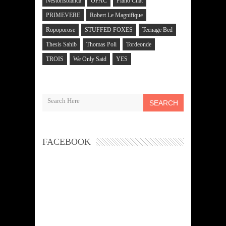
Nestorisbianca
OPAC
Piano Chat
PRIMEVERE
Robert Le Magnifique
Ropoporose
STUFFED FOXES
Teenage Bed
Thesis Sahib
Thomas Poli
Tordeonde
TROIS
We Only Said
YES
SEARCH
FACEBOOK