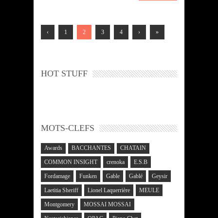
‹
1
2
3
4
›
»
HOT STUFF
MOTS-CLEFS
Awards
BACCHANTES
CHATAIN
COMMON INSIGHT
crenoka
E.S.B
Fordamage
Funken
Gable
Gablé
Geysir
Laetitia Sheriff
Lionel Laquerrière
MEULE
Montgomery
MOSSAI MOSSAI