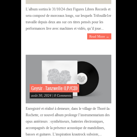
L’album sortira le 31/10/24 chez Figures Libres Records et
sera composé de morceaux longs, sur lesquels Trifouille1er
travaille depuis deux ans sur ces titres pensés pour les
performances live avec machines et vidéo, qu’il joue...
Read More →
Geysir – Tanzwelle (LP/CD)
août 30, 2024 | 0 Comments
Enregistré et réalisé à demeure, dans le village de Thoré-la-
Rochette, ce nouvel album prolonge l’instrumentarium des
opus antérieurs : synthétiseurs, batteries électroniques,
accompagnés de la présence acoustique de mandolines,
basses et guitares. L’inspiration krautrock subsiste,...