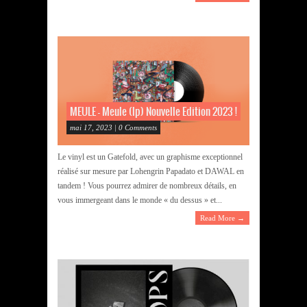
MEULE – Meule (lp) Nouvelle Edition 2023 !
mai 17, 2023 | 0 Comments
Le vinyl est un Gatefold, avec un graphisme exceptionnel
réalisé sur mesure par Lohengrin Papadato et DAWAL en
tandem ! Vous pourrez admirer de nombreux détails, en
vous immergeant dans le monde « du dessus » et...
Read More →