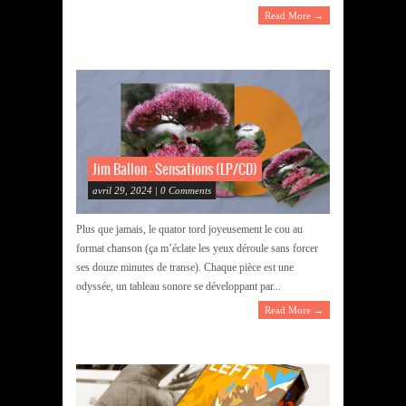
Read More →
Jim Ballon – Sensations (LP/CD)
avril 29, 2024 | 0 Comments
Plus que jamais, le quator tord joyeusement le cou au
format chanson (ça m’éclate les yeux déroule sans forcer
ses douze minutes de transe). Chaque pièce est une
odyssée, un tableau sonore se développant par...
Read More →