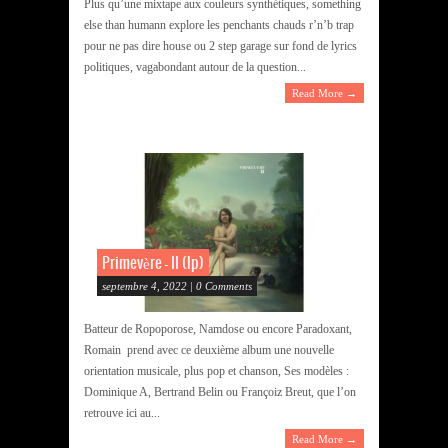
Plus qu’une mixtape aux couleurs synthétiques, something
else than humann explore les penchants chauds r’n’b trap
pour ne pas dire house ou 2 step garage sur fond de lyrics
politiques, vagabondant autour de la question...
Read More →
Primevère – II (lp)
septembre 4, 2022 | 0 Comments
Batteur de Ropoporose, Namdose ou encore Paradoxant,
Romain prend avec ce deuxième album une nouvelle
orientation musicale, plus pop et chanson, Ses modèles :
Dominique A, Bertrand Belin ou Françoiz Breut, que l’on
retrouve ici au...
Read More →