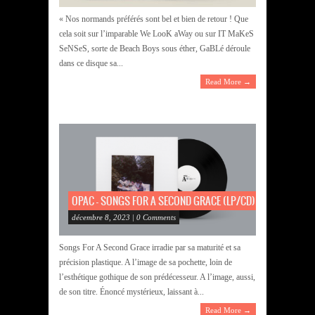
« Nos normands préférés sont bel et bien de retour ! Que
cela soit sur l’imparable We LooK aWay ou sur IT MaKeS
SeNSeS, sorte de Beach Boys sous éther, GaBLé déroule
dans ce disque sa...
Read More →
OPAC – SONGS FOR A SECOND GRACE (LP/CD)
décembre 8, 2023 | 0 Comments
Songs For A Second Grace irradie par sa maturité et sa
précision plastique. A l’image de sa pochette, loin de
l’esthétique gothique de son prédécesseur. A l’image, aussi,
de son titre. Énoncé mystérieux, laissant à...
Read More →