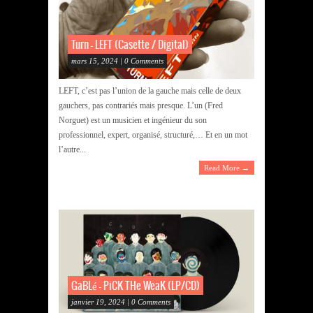
Turn – LEFT (Casette / Digital)
mars 15, 2024 | 0 Comments
LEFT, c’est pas l’union de la gauche mais celle de deux
gauchers, pas contrariés mais presque. L’un (Fred
Norguet) est un musicien et ingénieur du son
professionnel, expert, organisé, structuré,… Et en un mot
l’autre...
Read More →
GaBLé – PiCK THe WeaK (LP/CD)
janvier 19, 2024 | 0 Comments