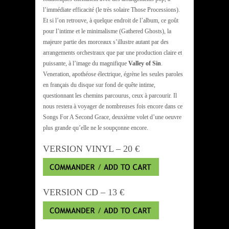
l’immédiate efficacité (le très solaire Those Processions).
Et si l’on retrouve, à quelque endroit de l’album, ce goût
pour l’intime et le minimalisme (Gathered Ghosts), la
majeure partie des morceaux s’illustre autant par des
arrangements orchestraux que par une production claire et
puissante, à l’image du magnifique
Valley of Sin
.
Veneration, apothéose électrique, égrène les seules paroles
en français du disque sur fond de quête intime,
questionnant les chemins parcourus, ceux à parcourir. Il
nous restera à voyager de nombreuses fois encore dans ce
Songs For A Second Grace, deuxième volet d’une oeuvre
plus grande qu’elle ne le soupçonne encore.
VERSION VINYL – 20 €
VERSION CD – 13 €