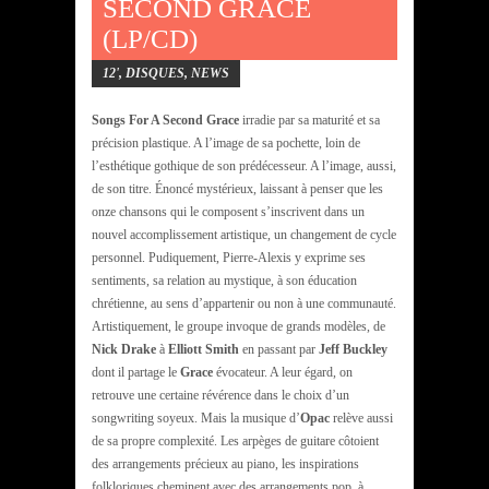
SECOND GRACE
(LP/CD)
12'
,
DISQUES
,
NEWS
Songs For A Second Grace
irradie par sa maturité et sa
précision plastique. A l’image de sa pochette, loin de
l’esthétique gothique de son prédécesseur. A l’image, aussi,
de son titre. Énoncé mystérieux, laissant à penser que les
onze chansons qui le composent s’inscrivent dans un
nouvel accomplissement artistique, un changement de cycle
personnel. Pudiquement, Pierre-Alexis y exprime ses
sentiments, sa relation au mystique, à son éducation
chrétienne, au sens d’appartenir ou non à une communauté.
Artistiquement, le groupe invoque de grands modèles, de
Nick Drake
à
Elliott Smith
en passant par
Jeff Buckley
dont il partage le
Grace
évocateur. A leur égard, on
retrouve une certaine révérence dans le choix d’un
songwriting soyeux. Mais la musique d’
Opac
relève aussi
de sa propre complexité. Les arpèges de guitare côtoient
des arrangements précieux au piano, les inspirations
folkloriques cheminent avec des arrangements pop, à