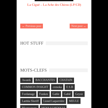
La Ciguë – La Ache des Chiens (LP/CD)
← Previous post
Next post →
HOT STUFF
MOTS-CLEFS
Awards
BACCHANTES
CHATAIN
COMMON INSIGHT
crenoka
E.S.B
Fordamage
Funken
Gable
Gablé
Geysir
Laetitia Sheriff
Lionel Laquerrière
MEULE
Montgomery
MOSSAI MOSSAI