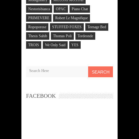
Nestorisbianca
OPAC
Piano Chat
PRIMEVERE
Robert Le Magnifique
Ropoporose
STUFFED FOXES
Teenage Bed
Thesis Sahib
Thomas Poli
Tordeonde
TROIS
We Only Said
YES
SEARCH
FACEBOOK