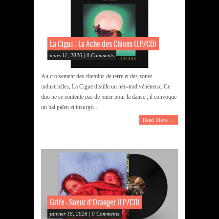
La Ciguë – La Ache des Chiens (LP/CD)
mars 11, 2026 | 0 Comments
Au croisement des chemins de terre et des zones
industrielles, La Ciguë distille un néo-trad vénéneux. Ce
duo ne se contente pas de jouer pour la danse ; il convoque
un bal païen et insurgé...
Read More →
Grife – Soeur d’Oranger (LP/CD)
janvier 18, 2026 | 0 Comments