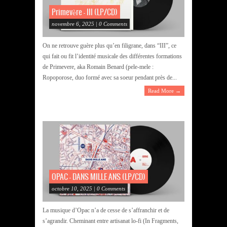
Primevère – III (LP/CD)
novembre 6, 2025 | 0 Comments
On ne retrouve guère plus qu’en filigrane, dans “III”, ce
qui fait ou fit l’identité musicale des différentes formations
de Primevere, aka Romain Benard (pele-mele :
Ropoporose, duo formé avec sa soeur pendant près de...
Read More →
OPAC – DANS MILLE ANS (LP/CD)
octobre 10, 2025 | 0 Comments
La musique d’Opac n’a de cesse de s’affranchir et de
s’agrandir. Cheminant entre artisanat lo-fi (In Fragments,