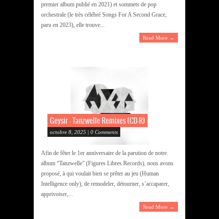
premier album publié en 2021) et sommets de pop
orchestrale (le très célébré Songs For A Second Grace,
paru en 2023), elle trouve...
Read More →
Geysir – Tanzwelle Remixes (CD-R)
octobre 8, 2025 | 0 Comments
Afin de fêter le 1er anniversaire de la parution de notre
album “Tanzwelle” (Figures Libres Records), nous avons
proposé, à qui voulait bien se prêter au jeu (Human
Intelligence only), de remodeler, détourner, s’accaparer,
apprivoiser,...
Read More →