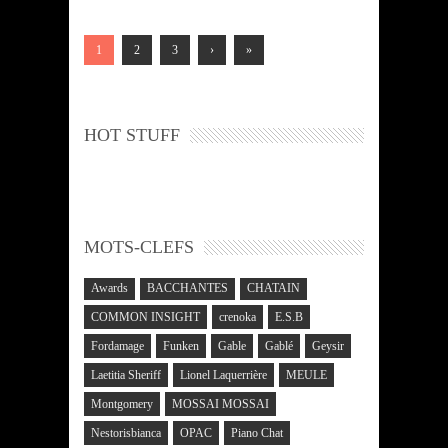
1
2
3
›
»
HOT STUFF
MOTS-CLEFS
Awards
BACCHANTES
CHATAIN
COMMON INSIGHT
crenoka
E.S.B
Fordamage
Funken
Gable
Gablé
Geysir
Laetitia Sheriff
Lionel Laquerrière
MEULE
Montgomery
MOSSAI MOSSAI
Nestorisbianca
OPAC
Piano Chat