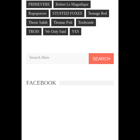
PRIMEVERE
Robert Le Magnifique
Ropoporose
STUFFED FOXES
Teenage Bed
Thesis Sahib
Thomas Poli
Tordeonde
TROIS
We Only Said
YES
SEARCH
FACEBOOK