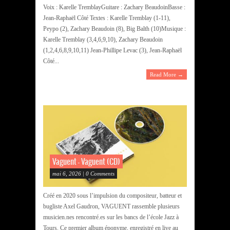
Voix : Karelle TremblayGuitare : Zachary BeaudoinBasse :
Jean-Raphaël Côté Textes : Karelle Tremblay (1-11),
Peypo (2), Zachary Beaudoin (8), Big Balth (10)Musique :
Karelle Tremblay (3,4,6,9,10), Zachary Beaudoin
(1,2,4,6,8,9,10,11) Jean-Phillipe Levac (3), Jean-Raphaël
Côté...
Read More →
Vaguent – Vaguent (CD)
mai 6, 2026 | 0 Comments
Créé en 2020 sous l’impulsion du compositeur, batteur et
bugliste Axel Gaudron, VAGUENT rassemble plusieurs
musicien.nes rencontré.es sur les bancs de l’école Jazz à
Tours. Ce premier album éponyme, enregistré en live au