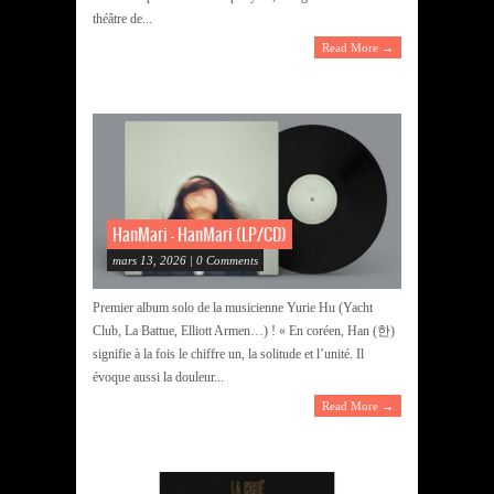
théâtre de...
Read More →
HanMari – HanMari (LP/CD)
mars 13, 2026 | 0 Comments
Premier album solo de la musicienne Yurie Hu (Yacht
Club, La Battue, Elliott Armen…) ! « En coréen, Han (한)
signifie à la fois le chiffre un, la solitude et l’unité. Il
évoque aussi la douleur...
Read More →