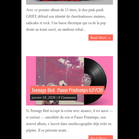
Avec ce premier album de 13 titres, le duo pink-punk
GRIFE défend son identité de cheerleadeuses mutines,
radicales et rock. Une basse électrique qui va de la pop
droite au kraut sucré, un tambour tribal...
Read More →
Teenage Bed – Pause Printemps (LP/CD)
janvier 10, 2026 | 0 Comments
Si Teenage Bed occupe la scène avec aisance, il est aussi —
et surtout — unesthète du son et Pause Printemps, son
nouvel album, s’inscrit dans unediscographie déjà riche en
pépites. Il se présente avant...
Read More →